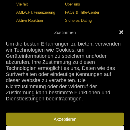
Vielfalt
Über uns
AML/CFT/Finanzierung
FAQs & Hilfe-Center
Aktive Reaktion
Sicheres Dating
Ethische Politik
Vertrauens- und
Zustimmen
Sicherheitszentrum
Um die besten Erfahrungen zu bieten, verwenden
BLOG
KONTAKT
wir Technologien wie Cookies, um
Veröffentlichungsstandards
Kontakt
Geräteinformationen zu speichern und/oder
abzurufen. Ihre Zustimmung zu diesen
Korrekturrichtlinie
Presse
Technologien ermöglicht es uns, Daten wie das
Kooperationen
Zucker-Dating-Studie 2026
Surfverhalten oder eindeutige Kennungen auf
dieser Website zu verarbeiten. Die
Nichtzustimmung oder der Widerruf der
Zustimmung kann bestimmte Funktionen und
Nutzungsbedingungen
Datenschutzbestimmungen
Dienstleistungen beeinträchtigen.
Cookie-Richtlinie
Rechtlicher Hinweis
Rückerstattungsrichtlinie
Stornierungsrichtlinie
Community-Richtlinien
Anti-Menschenhandel-Richtlinie
Akzeptieren
Altersverifizierung
DMCA-Richtlinie