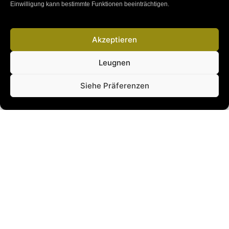
Einwilligung kann bestimmte Funktionen beeinträchtigen.
Akzeptieren
Erfahrene Sugar Babys: 5 Lektionen &
Geheimnisse
Leugnen
Siehe Präferenzen
Erstes Sugar Date: 5 No-Go Sätze zum Vermeiden