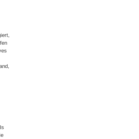
iert,
ffen
ves
and,
ls
ie