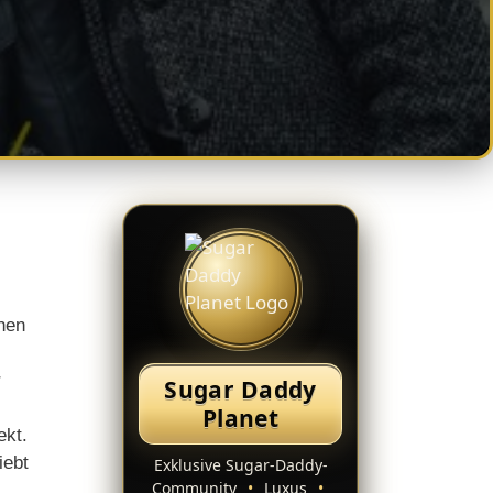
hen
r
Sugar Daddy
Planet
ekt.
iebt
Exklusive Sugar-Daddy-
Community
•
Luxus
•