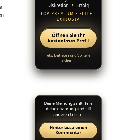
Diskretion
•
Erfolg
s
TOP PREMIUM · ELITE ·
en
EXKLUSIV
Öffnen Sie Ihr
kostenloses Profil
Jetzt beitreten und Vorteile
sichern.
Deine Meinung zählt. Teile
deine Erfahrung und hilf
anderen Lesern.
Hinterlasse einen
Kommentar