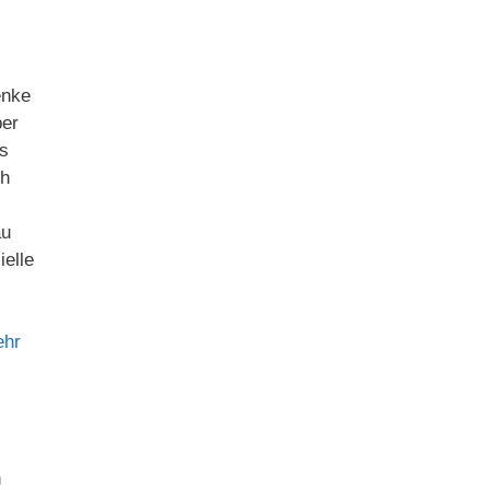
enke
ber
ls
ch
au
ielle
ehr
n