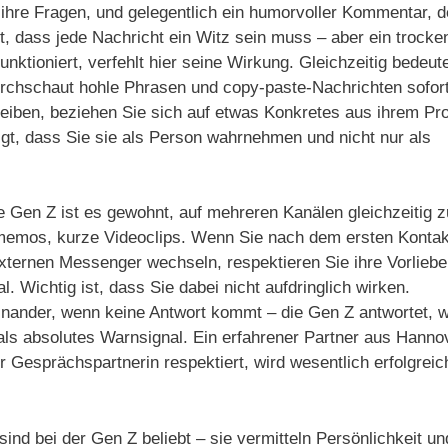
 ihre Fragen, und gelegentlich ein humorvoller Kommentar, d
t, dass jede Nachricht ein Witz sein muss – aber ein trocke
nktioniert, verfehlt hier seine Wirkung. Gleichzeitig bedeut
 durchschaut hohle Phrasen und copy-paste-Nachrichten sofort
reiben, beziehen Sie sich auf etwas Konkretes aus ihrem Prof
gt, dass Sie sie als Person wahrnehmen und nicht nur als
ie Gen Z ist es gewohnt, auf mehreren Kanälen gleichzeitig z
emos, kurze Videoclips. Wenn Sie nach dem ersten Kontak
xternen Messenger wechseln, respektieren Sie ihre Vorliebe
 Wichtig ist, dass Sie dabei nicht aufdringlich wirken.
einander, wenn keine Antwort kommt – die Gen Z antwortet, 
 als absolutes Warnsignal. Ein erfahrener Partner aus Hanno
 Gesprächspartnerin respektiert, wird wesentlich erfolgreic
d bei der Gen Z beliebt – sie vermitteln Persönlichkeit un