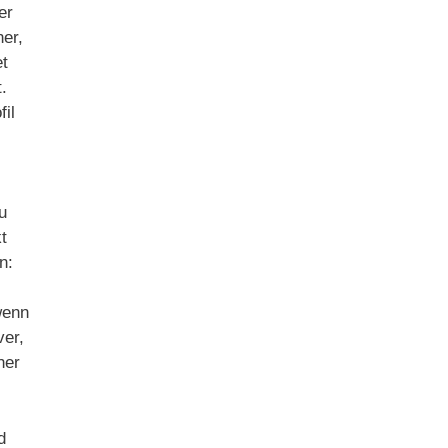
er
ner,
et
.
il
u
t
n:
wenn
ver,
her
d