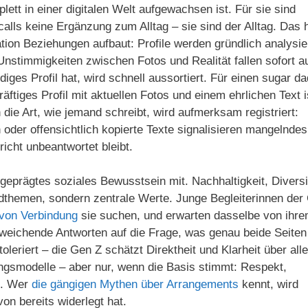
lett in einer digitalen Welt aufgewachsen ist. Für sie sind
alls keine Ergänzung zum Alltag – sie sind der Alltag. Das 
tion Beziehungen aufbaut: Profile werden gründlich analysier
Unstimmigkeiten zwischen Fotos und Realität fallen sofort au
iges Profil hat, wird schnell aussortiert. Für einen sugar d
ftiges Profil mit aktuellen Fotos und einem ehrlichen Text i
die Art, wie jemand schreibt, wird aufmerksam registriert:
oder offensichtlich kopierte Texte signalisieren mangelndes
icht unbeantwortet bleibt.
sgeprägtes soziales Bewusstsein mit. Nachhaltigkeit, Diversi
themen, sondern zentrale Werte. Junge Begleiterinnen der
 von Verbindung
sie suchen, und erwarten dasselbe von ihr
eichende Antworten auf die Frage, was genau beide Seiten
leriert – die Gen Z schätzt Direktheit und Klarheit über alle
ungsmodelle – aber nur, wenn die Basis stimmt: Respekt,
s. Wer
die gängigen Mythen über Arrangements
kennt, wird
von bereits widerlegt hat.