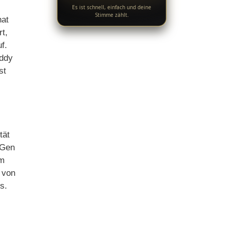
Es ist schnell, einfach und deine
Stimme zählt.
hat
t,
f.
addy
st
tät
 Gen
em
 von
s.