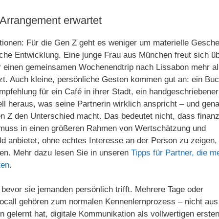
Arrangement erwartet
tionen: Für die Gen Z geht es weniger um materielle Gesch
che Entwicklung. Eine junge Frau aus München freut sich ü
der einen gemeinsamen Wochenendtrip nach Lissabon mehr a
tzt. Auch kleine, persönliche Gesten kommen gut an: ein Bu
pfehlung für ein Café in ihrer Stadt, ein handgeschriebener
l heraus, was seine Partnerin wirklich anspricht – und gen
en Z den Unterschied macht. Das bedeutet nicht, dass finanz
ie muss in einen größeren Rahmen von Wertschätzung und
ld anbietet, ohne echtes Interesse an der Person zu zeigen,
ben. Mehr dazu lesen Sie in unseren
Tipps für Partner, die m
ten
.
bevor sie jemanden persönlich trifft. Mehrere Tage oder
eocall gehören zum normalen Kennenlernprozess – nicht aus
 gelernt hat, digitale Kommunikation als vollwertigen erste