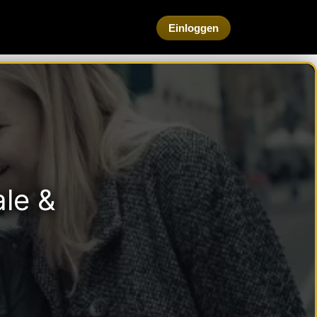
Einloggen
le &